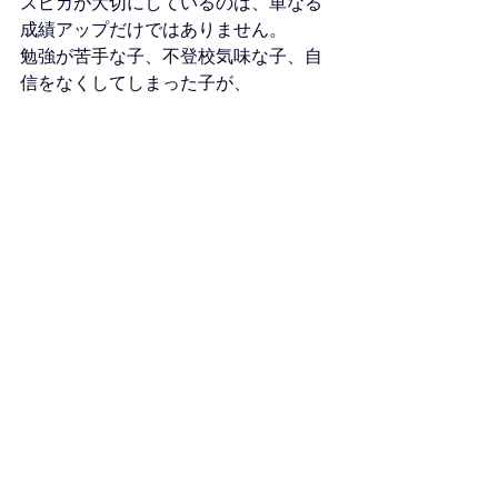
スピカが大切にしているのは、単なる
成績アップだけではありません。
勉強が苦手な子、不登校気味な子、自
信をなくしてしまった子が、
「わかる楽しさ」を知り、
「自分も、やればできるかもしれな
い」
そう思えるようになることです。
大切なお子さまを託してくださる保護
者さまの想いを、
私は決して無駄にはしません。
お申し込み・お問い合わ
せ
静岡市内で家庭教師をお探しの方は、
LINE公式アカウントまたはホームペー