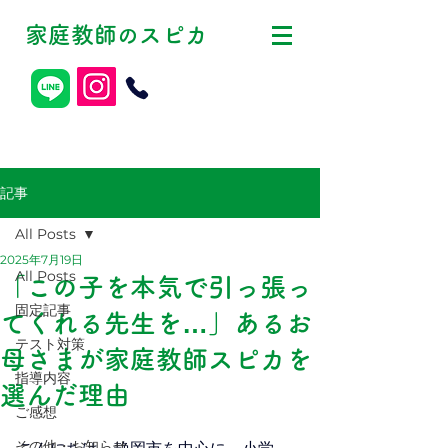
家庭教師
スピカ
の
記事
All Posts
2025年7月19日
All Posts
「この子を本気で引っ張っ
固定記事
てくれる先生を…」あるお
テスト対策
母さまが家庭教師スピカを
指導内容
選んだ理由
ご感想
その他・お知らせ