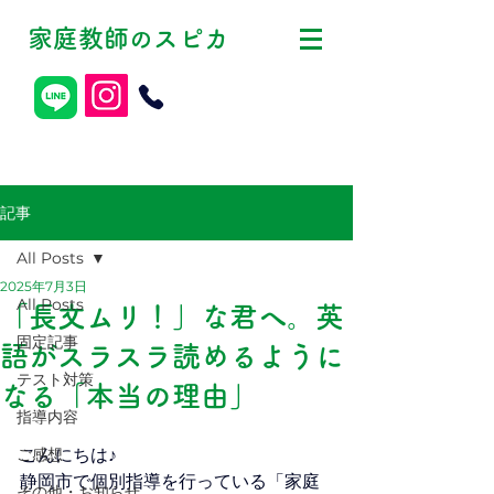
家庭教師
スピカ
の
記事
All Posts
2025年7月3日
All Posts
「長文ムリ！」な君へ。英
固定記事
語がスラスラ読めるように
テスト対策
なる「本当の理由」
指導内容
ご感想
こんにちは♪
静岡市で個別指導を行っている「家庭
その他・お知らせ