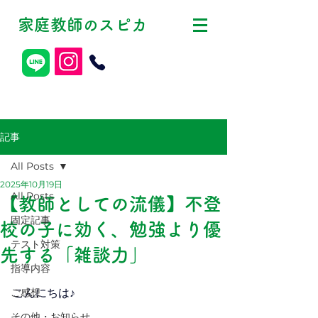
家庭教師
スピカ
の
記事
All Posts
2025年10月19日
All Posts
【教師としての流儀】不登
固定記事
校の子に効く、勉強より優
テスト対策
先する「雑談力」
指導内容
ご感想
こんにちは♪
その他・お知らせ