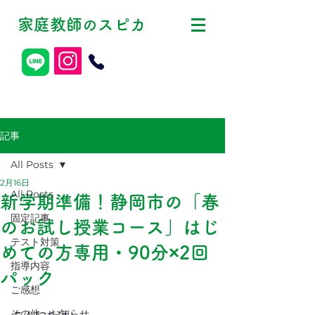
家庭教師
スピカ
の
記事
All Posts
2月16日
All Posts
新学期準備！静岡市の「春
固定記事
のお試し授業コース」はじ
テスト対策
めての方専用・90分×2回
指導内容
パック
ご感想
その他・お知らせ