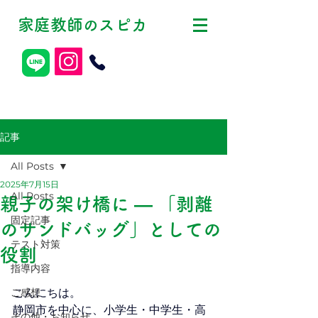
家庭教師
スピカ
の
記事
All Posts
2025年7月15日
All Posts
親子の架け橋に ― 「剥離
固定記事
のサンドバッグ」としての
テスト対策
役割
指導内容
ご感想
こんにちは。
静岡市を中心に、小学生・中学生・高
その他・お知らせ