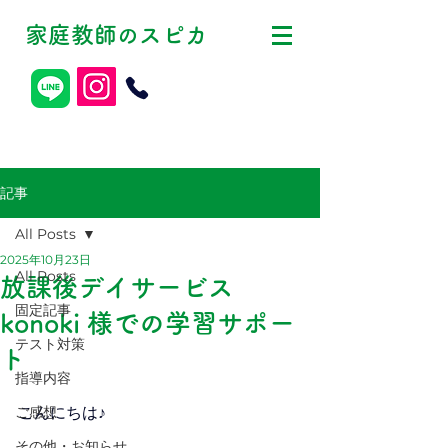
家庭教師
スピカ
の
記事
All Posts
2025年10月23日
All Posts
放課後デイサービス
固定記事
konoki 様での学習サポー
テスト対策
ト
指導内容
ご感想
こんにちは♪
その他・お知らせ