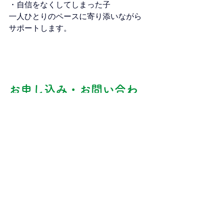
・自信をなくしてしまった子
一人ひとりのペースに寄り添いながら
サポートします。
お申し込み・お問い合わ
せ
LINE公式アカウント または ホームペ
ージからお気軽にご連絡ください。
静岡市で家庭教師をお探しの方は、ぜ
ひ一度「家庭教師スピカ」のお試し授
業をご活用ください。
 お申し込み・お問い合わせLINE公式ア
カウント または ホームページからどう