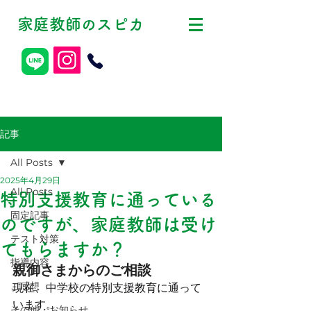
家庭教師
スピカ
の
記事
All Posts
2025年4月29日
All Posts
特別支援教育に通っている
固定記事
のですが、家庭教師は受け
テスト対策
てもらますか？
指導内容
親御さまからのご相談
ご感想
現在、中学校の特別支援教育に通って
います。
その他・お知らせ