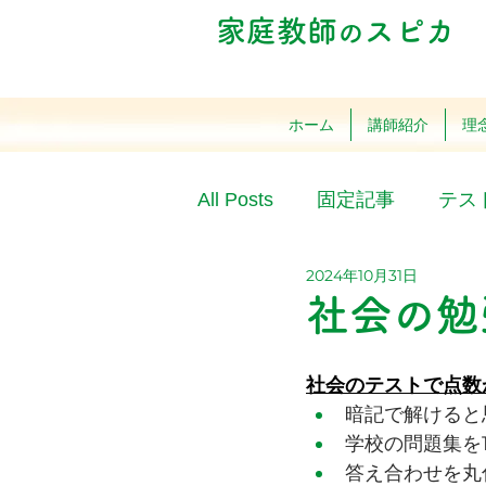
家庭教師
スピカ
の
ホーム
講師紹介
理
All Posts
固定記事
テス
2024年10月31日
社会の勉
社会のテストで点数
暗記で解けると
学校の問題集を
答え合わせを丸