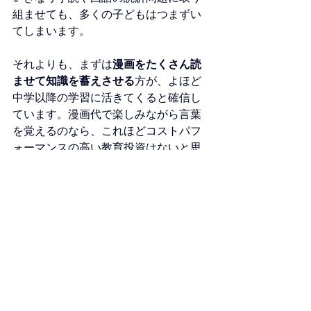
組ませても、多くの子どもはつまずい
てしまいます。
それよりも、まずは
漫画をたくさん読
ませて知識を蓄えさせる
方が、よほど
中学以降の学習に活きてくると確信し
ています。漫画代で楽しみながら言葉
を覚えるのなら、これほどコストパフ
ォーマンスの高い教育投資はないと思
いませんか？
ぜひ、ご家庭にお子さんの興味を引く
様々なジャンルの漫画を置いてみてく
ださい。それが、お子さんの将来の可
能性を大きく広げる第一歩となるはず
です。