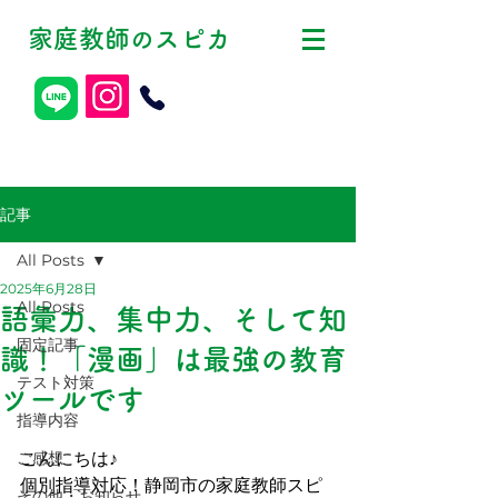
家庭教師
スピカ
の
記事
All Posts
2025年6月28日
All Posts
語彙力、集中力、そして知
固定記事
識！「漫画」は最強の教育
テスト対策
ツールです
指導内容
ご感想
こんにちは♪
個別指導対応！静岡市の家庭教師スピ
その他・お知らせ