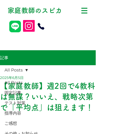
家庭教師
スピカ
の
記事
All Posts
2025年6月5日
All Posts
【家庭教師】週2回で4教科
固定記事
は無謀？いいえ、戦略次第
テスト対策
で「平均点」は狙えます！
指導内容
ご感想
その他・お知らせ