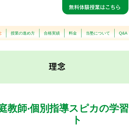
無料体験授業はこちら
念
授業の進め方
合格実績
料金
当塾について
Q&A
理念
庭教師‧個別指導スピカの学
ト