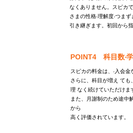
なくありません。スピカで
さまの性格‧理解度‧つま
引き継ぎます。初回から指
POINT4 科⽬
スピカの料⾦は、‧⼊会⾦
さらに、科⽬が増え て
理 なく続けていただけま
また、⽉謝制のため途中
から
⾼く評価されています。