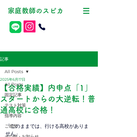
家庭教師
スピカ
の
記事
All Posts
2025年6月17日
All Posts
【合格実績】内申点「1」
固定記事
スタートからの大逆転！普
テスト対策
通高校に合格！
指導内容
ご感想
「このままでは、行ける高校がありま
せん」
その他・お知らせ