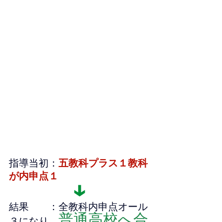
指導当初：
五教科プラス１教科
が内申点１
↓
結果　　：全教科内申点オール
普通高校へ合
３になり、