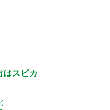
⽅はスピカ
く、