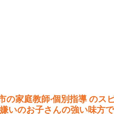
市の家庭教師‧個別指導 のス
嫌いのお⼦さんの強い味⽅