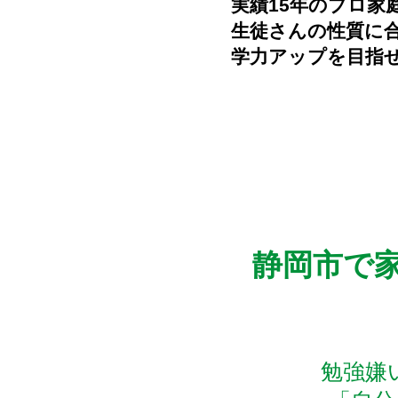
実績15年のプロ家
生徒さんの性質に
学力アップを目指
静岡市で
勉強嫌